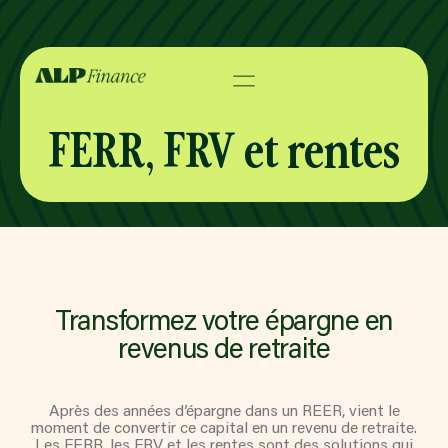
Assurance
FERR, FRV et rentes
TOUT SUR LES ASSURANCES
Épargne et retraite
ASSURANCE VIE
TOUT SUR L’ÉPARGNE ET RETRAITE
Hypothèque
ASSURANCE TEMPORAIRE
REER, CELI, CELIAPP ET AUTRES
TOUT SUR LES PRÊTS HYPOTHÉCAIRES
Transformez votre épargne en
Pourquoi choisir ALP
RÉGIMES
ASSURANCE MALADIE GRAVE ET
revenus de retraite
INVALIDITÉ
HYPOTHÈQUE
FERR, FRV ET RENTES
ÉQUIPE
Contact
ASSURANCE VOYAGE
PRÊTEURS HYPOTHÉCAIRES
REEE
Après des années d’épargne dans un REER, vient le
À PROPOS DU CABINET
ALTERNATIFS
moment de convertir ce capital en un revenu de retraite.
English
Les FERR, les FRV et les rentes sont des solutions qui