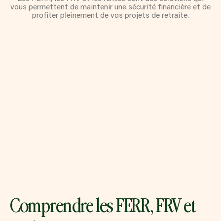
FONDS DE PLACEMENT
vous permettent de maintenir une sécurité financière et de
HYPOTHÈQUES COMMERCIALES
profiter pleinement de vos projets de retraite.
HYPOTHÈQUE AUTOCONSTRUCTION
SERVICES DE CONSOLIDATION DE
DETTES
ACCÉDER À VOTRE PREMIÈRE
PROPRIÉTÉ
HYPOTHÈQUE MULTILOGEMENT
PRÉAPPROBATIONS HYPOTHÉCAIRES
REFINANCEMENT D’HYPOTHÈQUE
RENOUVELLEMENT DE L’HYPOTHÈQUE
Comprendre les FERR, FRV et
PRÊT HYPOTHÉCAIRE PRIVÉ